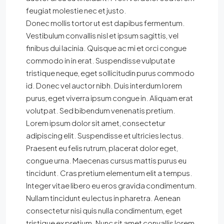
feugiat molestie nec et justo.
Donec mollis tortor ut est dapibus fermentum.
Vestibulum convallis nisl et ipsum sagittis, vel
finibus dui lacinia. Quisque ac mi et orci congue
commodo in in erat. Suspendisse vulputate
tristique neque, eget sollicitudin purus commodo
id. Donec vel auctor nibh. Duis interdum lorem
purus, eget viverra ipsum congue in. Aliquam erat
volutpat. Sed bibendum venenatis pretium.
Lorem ipsum dolor sit amet, consectetur
adipiscing elit. Suspendisse et ultricies lectus.
Praesent eu felis rutrum, placerat dolor eget,
congue urna. Maecenas cursus mattis purus eu
tincidunt. Cras pretium elementum elit a tempus.
Integer vitae libero eu eros gravida condimentum.
Nullam tincidunt eu lectus in pharetra. Aenean
consectetur nisi quis nulla condimentum, eget
tristique ex pretium. Nunc sit amet convallis lorem.