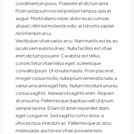
condimentum purus. Praesent et dictum ante.
Proin sed ipsum non nisl pretium tempus quis et
augue. Morbi ullamcorper, dolor eu accumsan
aliquet, nibh nisl molestie odio, at lobortis sapien
nisl interdum arcu.
Vestibulum vitae varius arcu. Nam mattis est ex, eu
iaculis sem euismod nec. Nulla facilisis est vitae
enim dictum posuere. Curabitur est tellus,
consectetur vitae tellus eget, scelerisque
convallis ipsum. Ut id nulla mauris. Proin placerat,
mi eget cursus mollis, nulla ipsum venenatis nulla, a
varius urna ante eget felis. Nullam tincidunt urna eu
cursus sagittis. Aenean id sagittis enim. Aliquam
at urna urna. Pellentesque dapibus velit ut ipsum
semper lacinia. Etiam sit amet imperdiet diam,
eget congue mi. Sed sagittis tortor dolor, a
ultrices risus interdum ac. Pellentesque ac arcu
malesuada, auctor est vitae, posuere nunc.