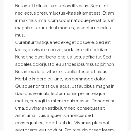
Nullam ut tellus in turpis blandit varius. Sed ut elit
nec lectus pretium luctus vitae sit amet est. Etiam
in maximus urna. Cum sociis natoque penatibus et
magnis dis parturient montes, nascetur ridiculus
mus.
Curabitur tristique nec ex eget posuere. Sed elit
lacus, pulvinar eu leo vel, sodales eleifend diam.
Nunc tincidunt libero id tellus luctus efficitur. Sed
sodales dolor justo, eu ultrices ipsum suscipit non.
Nullam eu dolor vitae felis pellentesque finibus.
Morbi id imperdiet nunc, non commodo dolor.
Quisque non tristique lacus. Ut faucibus, magna in
dapibus vehicula, lectus mauris pellentesque
metus, eu sagittis mi enim quis massa. Donec nunc
urna, pulvinar a vestibulum nec, consequat sit
amet urna. Duis augue nisi, rhoncus sed
consequat eu, lobortis ut dui. Vivamus placerat
auctor arcu eu tincidunt. Proin vel dolor sed lorem