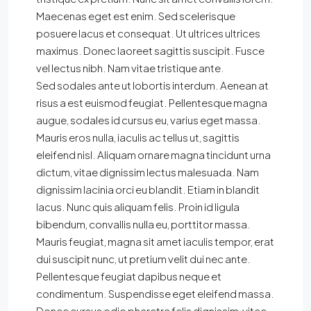
Maecenas eget est enim. Sed scelerisque
posuere lacus et consequat. Ut ultrices ultrices
maximus. Donec laoreet sagittis suscipit. Fusce
vel lectus nibh. Nam vitae tristique ante.
Sed sodales ante ut lobortis interdum. Aenean at
risus a est euismod feugiat. Pellentesque magna
augue, sodales id cursus eu, varius eget massa.
Mauris eros nulla, iaculis ac tellus ut, sagittis
eleifend nisl. Aliquam ornare magna tincidunt urna
dictum, vitae dignissim lectus malesuada. Nam
dignissim lacinia orci eu blandit. Etiam in blandit
lacus. Nunc quis aliquam felis. Proin id ligula
bibendum, convallis nulla eu, porttitor massa.
Mauris feugiat, magna sit amet iaculis tempor, erat
dui suscipit nunc, ut pretium velit dui nec ante.
Pellentesque feugiat dapibus neque et
condimentum. Suspendisse eget eleifend massa.
Donec cursus odio pharetra felis dignissim, vitae