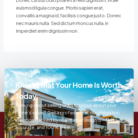
euismod ligula congue. Morbi sapien erat,
convallis a magna id, facilisis congue justo. Donec
nec mauris nulla. Sed dictum rhoncus nulla, in
imperdiet enim dignissim non.
Know What Your Home Is Worth
Today
Thinking about selling or just curious about your
home’s value? Get a professional, no-obligation
valuation backed by real market insights—fast,
accurate, and 100% free.