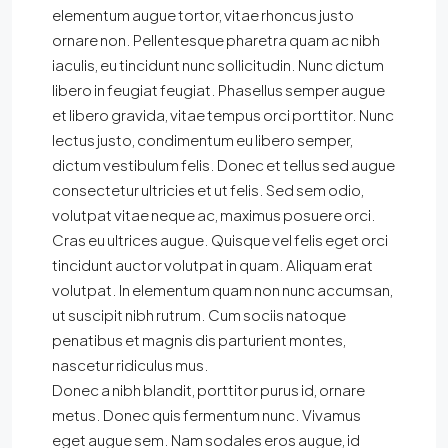
elementum augue tortor, vitae rhoncus justo
ornare non. Pellentesque pharetra quam ac nibh
iaculis, eu tincidunt nunc sollicitudin. Nunc dictum
libero in feugiat feugiat. Phasellus semper augue
et libero gravida, vitae tempus orci porttitor. Nunc
lectus justo, condimentum eu libero semper,
dictum vestibulum felis. Donec et tellus sed augue
consectetur ultricies et ut felis. Sed sem odio,
volutpat vitae neque ac, maximus posuere orci.
Cras eu ultrices augue. Quisque vel felis eget orci
tincidunt auctor volutpat in quam. Aliquam erat
volutpat. In elementum quam non nunc accumsan,
ut suscipit nibh rutrum. Cum sociis natoque
penatibus et magnis dis parturient montes,
nascetur ridiculus mus.
Donec a nibh blandit, porttitor purus id, ornare
metus. Donec quis fermentum nunc. Vivamus
eget augue sem. Nam sodales eros augue, id