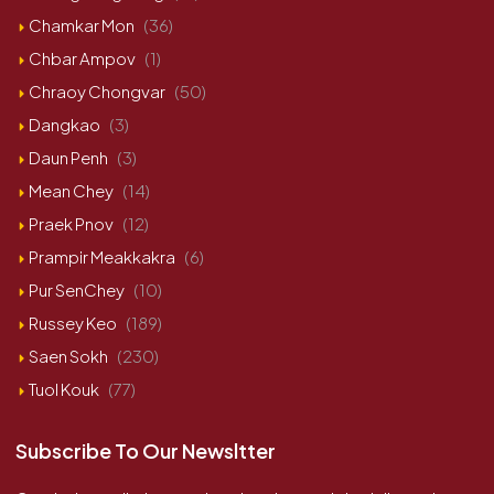
Chamkar Mon
(36)
Chbar Ampov
(1)
Chraoy Chongvar
(50)
Dangkao
(3)
Daun Penh
(3)
Mean Chey
(14)
Praek Pnov
(12)
Prampir Meakkakra
(6)
Pur SenChey
(10)
Russey Keo
(189)
Saen Sokh
(230)
Tuol Kouk
(77)
Subscribe To Our Newsltter