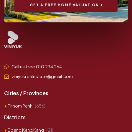
GET A FREE HOME VALUATION
Call us free 010 234 264
viniyukrealestate@gmail.com
Cities / Provinces
Phnom Penh
(656)
Districts
Boeng Keng Kang
(21)