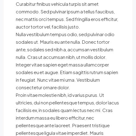
Curabitur finibus vehicula turpis sit amet
commodo. Sed pulvinar ipsum a tellus faucibus,
nec mattis orci tempus. Sed fringilla eros efficitur,
auctor tortor vel, facilisis justo.
Nulla vestibulum tempus odio, sed pulvinar odio
sodales ut. Mauris eu ante nulla. Donec tortor
ante, sodales sed nibh a, accumsan vestibulum
nulla. Cras ut accumsan nibh, ut mollis dolor.
Integer vitae sapien eget massa ullamcorper
sodales eu et augue. Etiam sagittis rutrum sapien
in feugiat. Nunc vitae mi urna. Vestibulum
consectetur ornare dolor.
Proin vitae molestie nibh, id varius purus. Ut
ultricies, dui non pellentesque tempus, dolor lacus
facilisis ex, in sodales quam lectus nec mi. Cras
interdum massa eu libero efficitur, nec
pellentesque ante laoreet. Praesent tristique
pellentesque ligula vitae imperdiet. Mauris