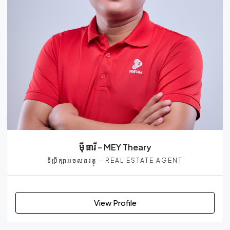
មុី ធារី – MEY Theary
ទីប្រឹក្សាអចលនវត្ថុ - REAL ESTATE AGENT
View Profile