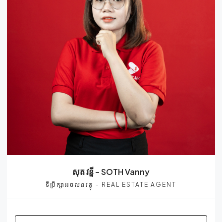
សុត វន្នី – SOTH Vanny
ទីប្រឹក្សាអចលនវត្ថុ - REAL ESTATE AGENT