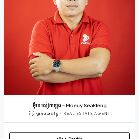
មុឺយ សៀកឡេង – Moeuy Seakleng
ទីប្រឹក្សាអចលនវត្ថុ - REAL ESTATE AGENT
View Profile