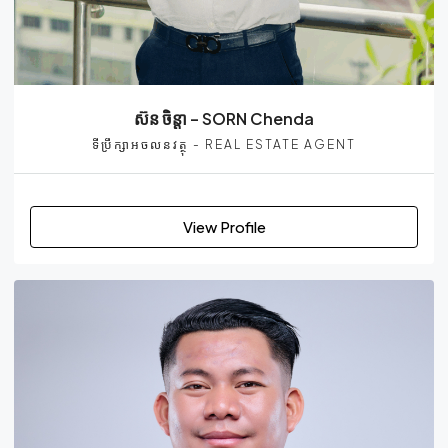
ស៊ន ចិន្ដា – SORN Chenda
ទីប្រឹក្សាអចលនវត្ថុ - REAL ESTATE AGENT
View Profile