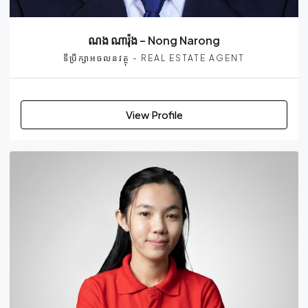
ណង ណារ៉ុង – Nong Narong
ទីប្រឹក្សាអចលនវត្ថុ - REAL ESTATE AGENT
View Profile