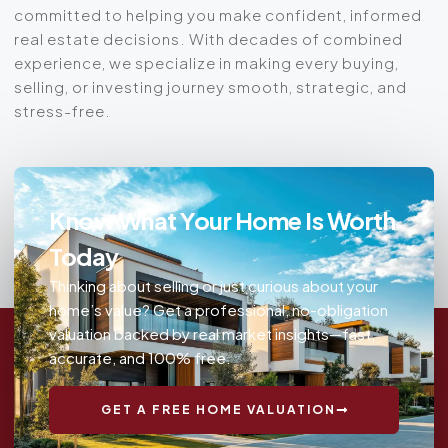
committed to helping you make confident, informed
real estate decisions. With decades of combined
experience, we specialize in making every buying,
selling, or investing journey smooth, strategic, and
stress-free.
Know What Your Home Is Worth
Today
Thinking about selling or just curious about your
home’s value? Get a professional, no-obligation
valuation backed by real market insights—fast,
accurate, and 100% free.
GET A FREE HOME VALUATION