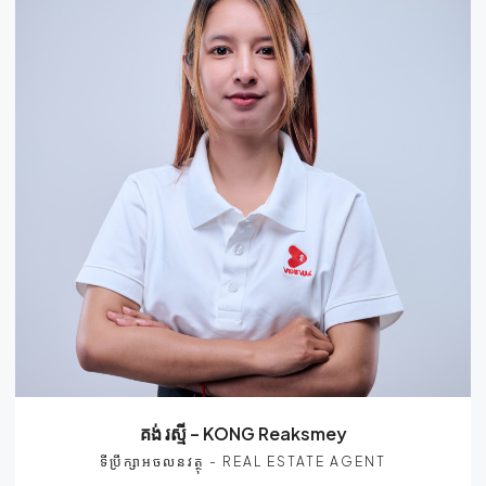
គង់ រស្មី – KONG Reaksmey
ទីប្រឹក្សាអចលនវត្ថុ - REAL ESTATE AGENT