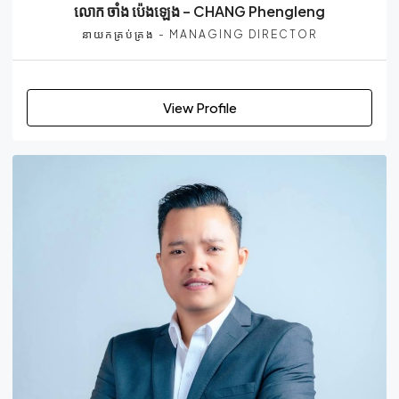
លោក ចាំង ប៉េងឡេង – CHANG Phengleng
នាយកគ្រប់គ្រង - MANAGING DIRECTOR
View Profile