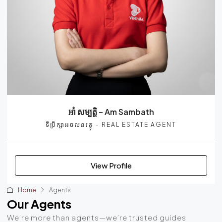
អាំ សម្បត្តិ – Am Sambath
ទីប្រឹក្សាអចលនវត្ថុ - REAL ESTATE AGENT
View Profile
Home
Agents
Our Agents
We’re more than agents—we’re trusted guides