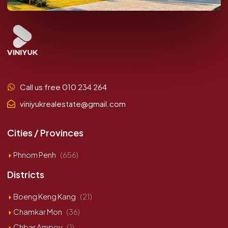
Call us free 010 234 264
viniyukrealestate@gmail.com
Cities / Provinces
Phnom Penh
(656)
Districts
Boeng Keng Kang
(21)
Chamkar Mon
(36)
Chbar Ampov
(1)