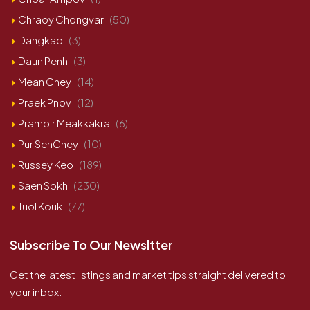
Chraoy Chongvar
(50)
Dangkao
(3)
Daun Penh
(3)
Mean Chey
(14)
Praek Pnov
(12)
Prampir Meakkakra
(6)
Pur SenChey
(10)
Russey Keo
(189)
Saen Sokh
(230)
Tuol Kouk
(77)
Subscribe To Our Newsltter
Get the latest listings and market tips straight delivered to
your inbox.