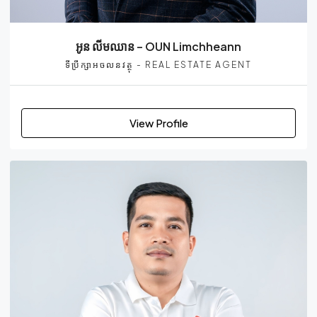
អូន លីមឈាន – OUN Limchheann
ទីប្រឹក្សាអចលនវត្ថុ - REAL ESTATE AGENT
View Profile