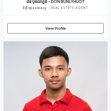
ដន ប៊ុនលីហួត – DON BUNLYHUOT
ទីប្រឹក្សាអចលនវត្ថុ - REAL ESTATE AGENT
View Profile