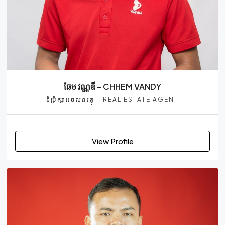
ឆែម វណ្ណឌី – CHHEM VANDY
ទីប្រឹក្សាអចលនវត្ថុ - REAL ESTATE AGENT
View Profile