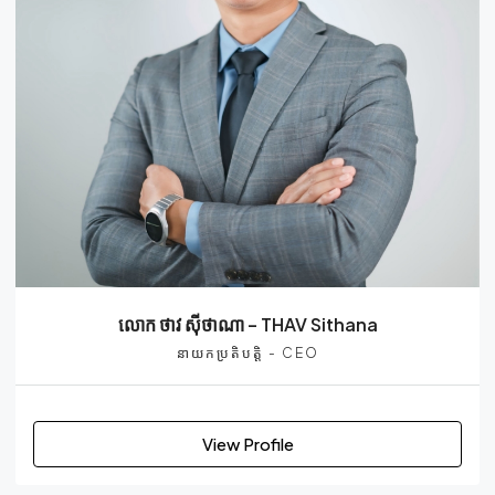
លោក ថាវ សុីថាណា – THAV Sithana
នាយកប្រតិបត្តិ - CEO
View Profile